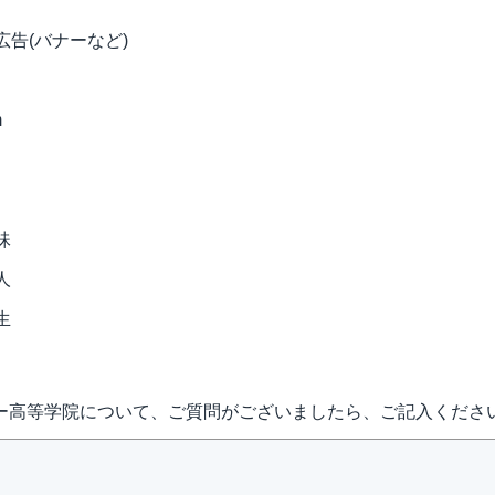
告(バナーなど)
m
妹
人
生
ー高等学院について、ご質問がございましたら、ご記入くださ