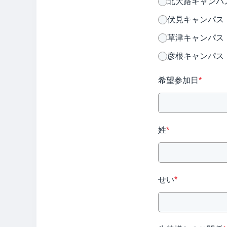
北大路キャンパ
伏見キャンパス
草津キャンパス
彦根キャンパス
希望参加日
*
姓
*
せい
*