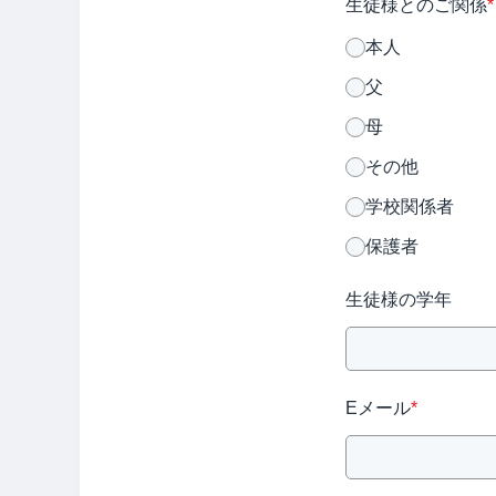
生徒様とのご関係
*
本人
父
母
その他
学校関係者
保護者
生徒様の学年
Eメール
*